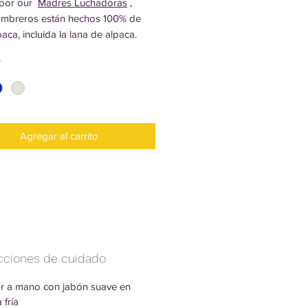
 por our
Madres Luchadoras
,
ombreros están hechos 100% de
aca, incluida la lana de alpaca.
dos, suaves y ecológicos.
*
Agregar al carrito
ucciones de cuidado
r a mano con jabón suave en
 fría