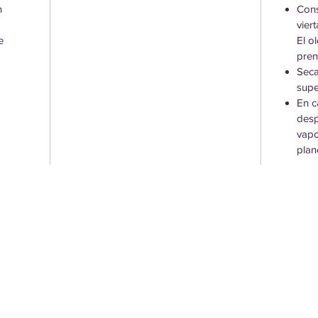
n
Cons
vier
e
El o
pren
Seca
supe
En c
desp
vapo
plan