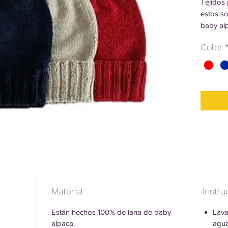
Tejidos
estos s
baby alp
Son cáli
Color
Material
Instr
Están hechos 100% de lana de baby
Lava
alpaca.
agua