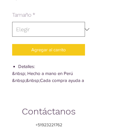
Tamaño
*
Agregar al carrito
Detalles:
&nbsp; Hecho a mano en Perú
&nbsp;&nbsp;Cada compra ayuda a
apoyar financieramente a las madres
en riesgo
&nbsp;&nbsp;Ecológico
Contáctanos
Material:
Están hechos con materiales 100%
+51923221762
reciclados (mezcla de lana de