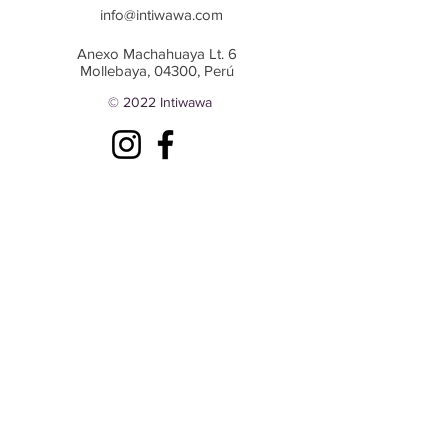
alpaca, algodón, fibras sintéticas y
info@intiwawa.com
lana) donados por Michell.
Anexo Machahuaya Lt. 6
Instrucciones de cuidado:
Mollebaya,
04300, Perú
Si tiene alguna pregunta,
© 2022 Intiwawa
contáctenos en sales@intiwawa.com.